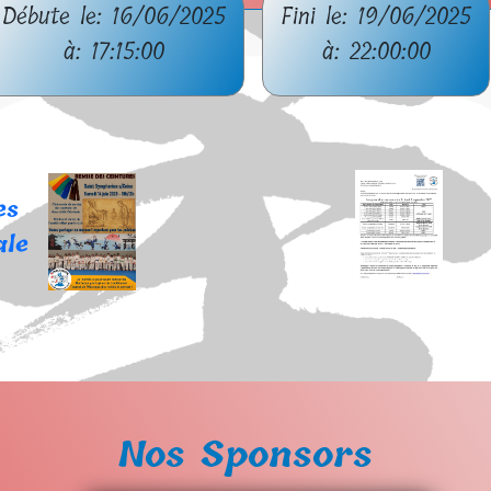
Débute le: 16/06/2025
Fini le: 19/06/2025
à: 17:15:00
à: 22:00:00
es
ale
Nos Sponsors