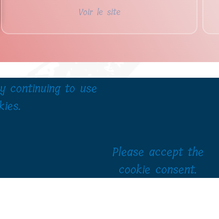
Voir le site
y continuing to use
kies.
Please accept the
cookie consent.