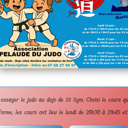
 essayer le judo au dojo de St Sym. Choisi le cours q
forme, les cours ont lieu le lundi de 20h30 à 21h45 et