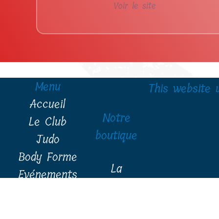
Voir le site
Menu
This website 
Accueil
Notre
Le Club
boutique
Judo
Body Forme
La
Evénements
boutique
Contact
Politique de