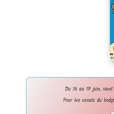
Du 16 au 19 juin, vient
Pour les essais du body