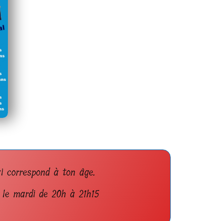
ui correspond à ton âge.
 le mardi de 20h à 21h15