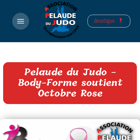
Boutique
Pelaude du Judo -
Body-Forme soutient
Octobre Rose