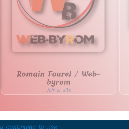
Romain Fourel / Web-
byrom
Voir le site
y continuing to use