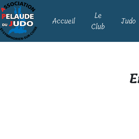
Le
Accueil
Judo
Club
E